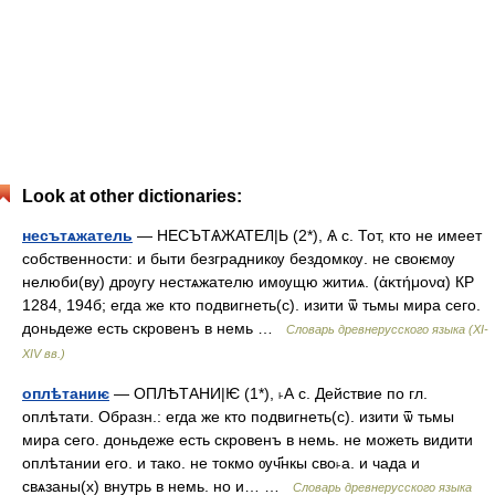
Look at other dictionaries:
несътѧжатель
— НЕСЪТѦЖАТЕЛ|Ь (2*), Ѧ с. Тот, кто не имеет
собственности: и быти безградникѹ бездомкѹ. не своѥмѹ
нелюби(ву) дрѹгу нестѧжателю имѹщю житиѧ. (ἀκτήμονα) КР
1284, 194б; егда же кто подвигнеть(с). изити ѿ тьмы мира сего.
доньдеже есть скровенъ в немь …
Словарь древнерусского языка (XI-
XIV вв.)
оплѣтаниѥ
— ОПЛѢТАНИ|Ѥ (1*), ˫А с. Действие по гл.
оплѣтати. Образн.: егда же кто подвигнеть(с). изити ѿ тьмы
мира сего. доньдеже есть скровенъ в немь. не можеть видити
оплѣтании его. и тако. не токмо ѹч҃нкы сво˫а. и чада и
свѧзаны(х) внутрь в немь. но и… …
Словарь древнерусского языка