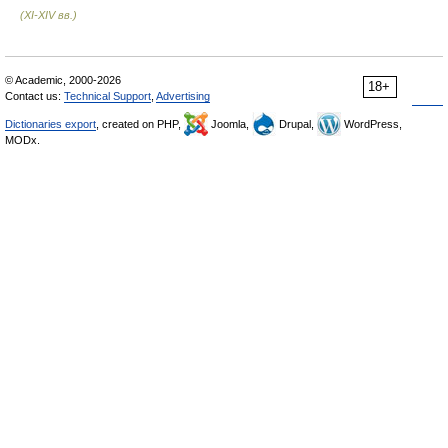
(XI-XIV вв.)
© Academic, 2000-2026
18+
Contact us:
Technical Support
,
Advertising
Dictionaries export
, created on PHP,
Joomla,
Drupal,
WordPress,
MODx.